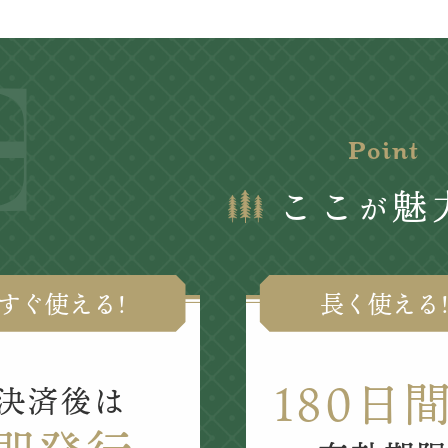
Point
ここ
魅
が
すぐ使える!
長く使える!
180日
決済後は