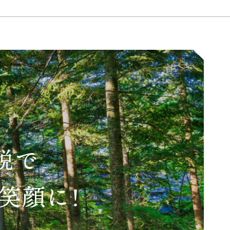
税で
笑顔に!