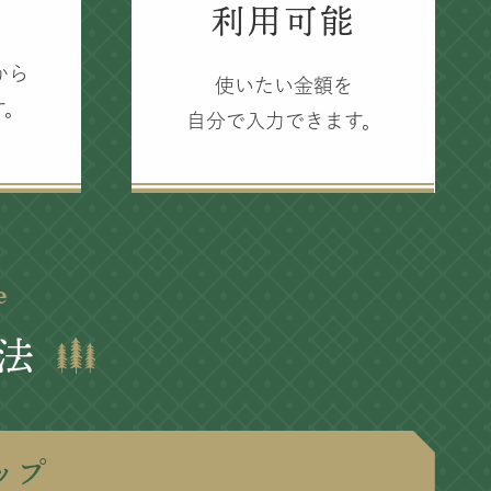
限
利用可能
から
使いたい金額を
す。
自分で入力できます。
e
法
ップ