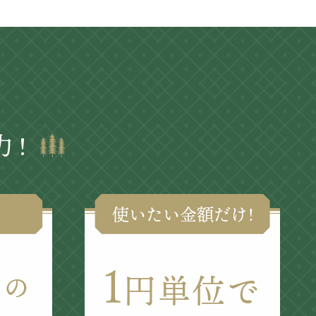
力!
使いたい金額だけ!
1
間
円単位で
の