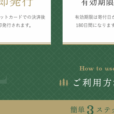
即発行
有効期
ットカードでの決済後
有効期限は寄付日
即発行されます。
180日間になりま
How to us
ご利用方
3
簡単
ステ