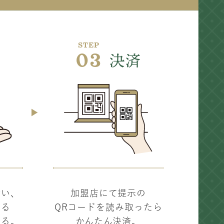
STEP
付
03
決済
行い、
加盟店にて提示の
きる
QRコードを読み取ったら
取る。
かんたん決済。